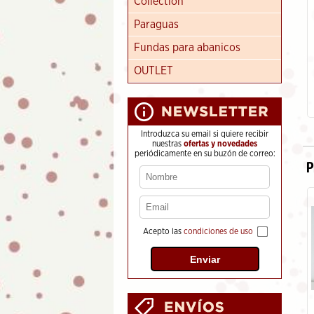
Collection
Paraguas
Fundas para abanicos
Cartera de piel El Potro,
colección Durango (Color
Negro)
OUTLET
34.95
€
Introduzca su email si quiere recibir
nuestras
ofertas y novedades
periódicamente en su buzón de correo:
P
Acepto las
condiciones de uso