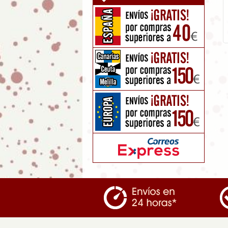
Abanico de madera diseño
GLOBOS
5.95
€