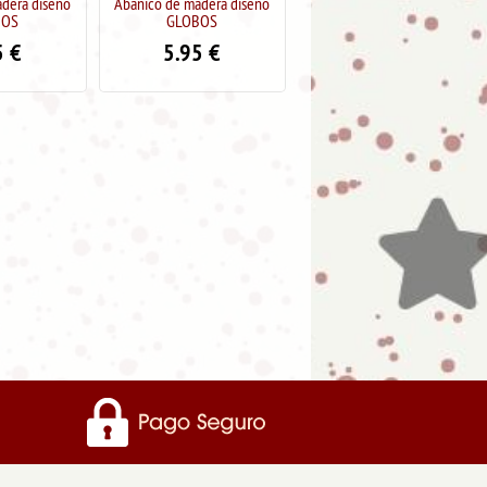
madera diseño
Abanico de madera diseño
Abanico de madera diseño
OBOS
TRAVEL
TRAVEL
95
€
5.95
€
5.95
€