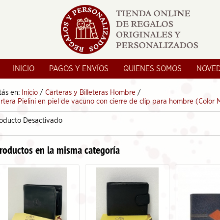
INICIO
PAGOS Y ENVÍOS
QUIENES SOMOS
NOVE
tás en:
Inicio
/
Carteras y Billeteras Hombre
/
rtera Pielini en piel de vacuno con cierre de clip para hombre (Color 
oducto Desactivado
roductos en la misma categoría