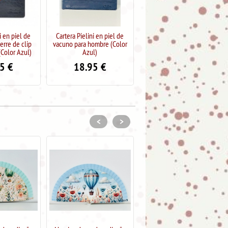
ni en piel de
Cartera Pielini en piel de
Cartera de piel El Potro,
hombre (Color
vacuno para hombre (Color
colección Roma (Color
ul)
Negro)
MARRON)
95
€
18.95
€
34.95
€
<
>