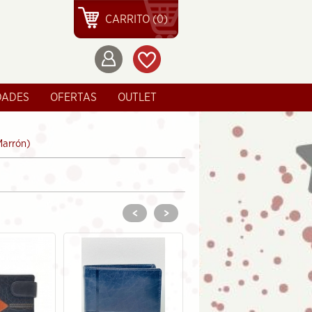
CARRITO (0)
DADES
OFERTAS
OUTLET
Marrón)
<
>