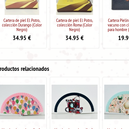
Cartera de piel El Potro,
Cartera Pielini en piel de
Cartera Pieli
colección Roma (Color
vacuno con cierre de clip
vacuno para 
Negro)
para hombre (Color Azul)
Az
34.95
€
19.95
€
18.
roductos relacionados