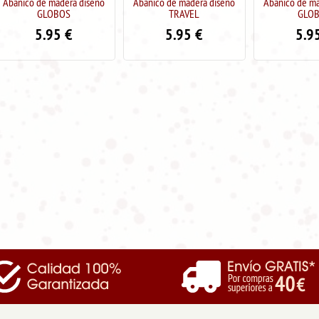
Abanico de madera diseño
Abanico de madera diseño
Abanico de 
TRAVEL
GLOBOS
GL
5.95
€
5.95
€
5.