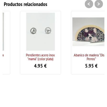
<
>
Productos relacionados
Pendientes acero inox
Abanico de madera "Diseño
"mamá" (color plata)
Perros"
4.95
€
5.95
€