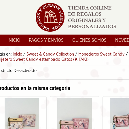
INICIO
PAGOS Y ENVÍOS
QUIENES SOMOS
NOVE
tás en:
Inicio
/
Sweet & Candy Collection
/
Monederos Sweet Candy
/
rjetero Sweet Candy estampado Gatos (KHAKI)
oducto Desactivado
roductos en la misma categoría