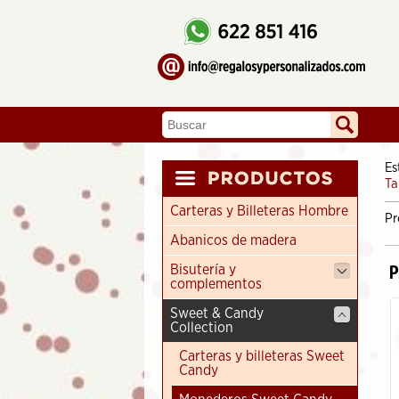
Es
Ta
Carteras y Billeteras Hombre
Pr
Abanicos de madera
P
Bisutería y
complementos
Sweet & Candy
Collection
Carteras y billeteras Sweet
Candy