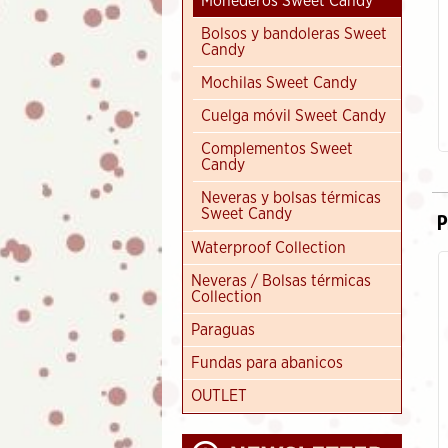
Monederos Sweet Candy
Bolsos y bandoleras Sweet
Candy
Monedero 2 cremalleras y
Mochilas Sweet Candy
tarjetero Sweet & Candy
10.95
€
Cuelga móvil Sweet Candy
Complementos Sweet
Candy
Neveras y bolsas térmicas
Sweet Candy
P
Waterproof Collection
Neveras / Bolsas térmicas
Collection
Paraguas
Fundas para abanicos
OUTLET
Abanico de madera "Diseño