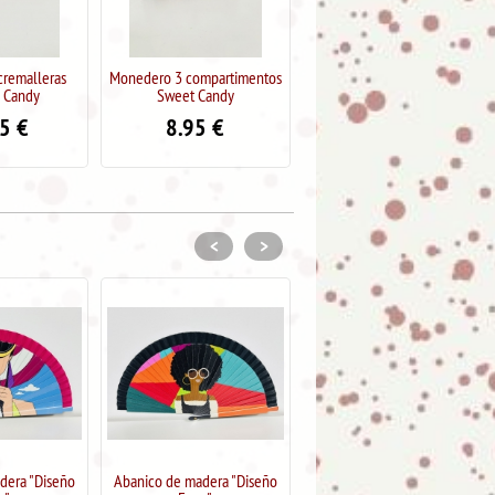
mpartimentos
Monedero 3 compartimentos
Monedero 3 cremalleras
Candy
Sweet Candy
Sweet & Candy
5
€
8.95
€
10.95
€
<
>
dera "Diseño
Abanico de madera "Diseño
Abanico de madera "Diseño