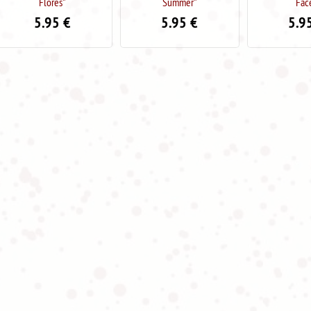
Summer"
Face"
Fac
5.95
€
5.95
€
5.9