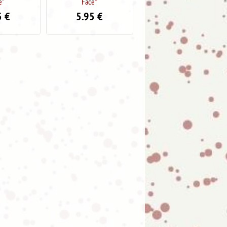
e"
NIÑ0 CON PERRO"
Face"
5
€
5.95
€
5.95
€