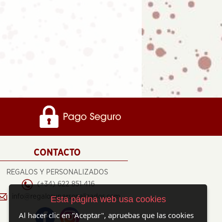
CONTACTO
REGALOS Y PERSONALIZADOS
(+34) 622 851 416
info@regalosypersonalizados.com
Esta página web usa cookies
Al hacer clic en "Aceptar", apruebas que las cookies