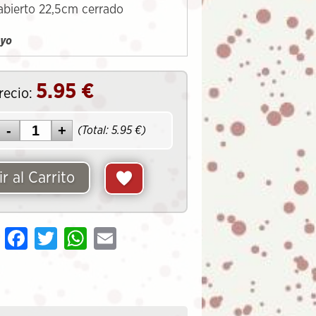
abierto 22,5cm cerrado
uyo
5.95
€
recio:
(Total:
5.95
€)
r al Carrito
Share
Facebook
Twitter
WhatsApp
Email