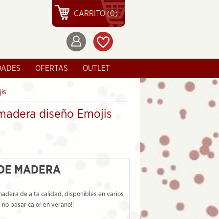
CARRITO (0)
DADES
OFERTAS
OUTLET
is
madera diseño Emojis
DE MADERA
adera de alta calidad, disponibles en varios
 no pasar calor en verano!!