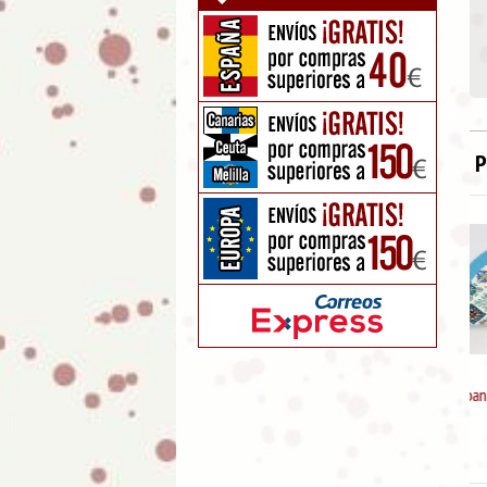
P
Abanico de madera diseño
Mandala
5.95
€