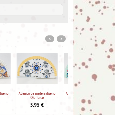
<
>
dera diseño
Abanico de madera diseño
Abanico de madera "Diseño
urco
Mandala
Perros"
5
€
5.95
€
5.95
€