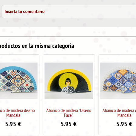
Inserta tu comentario
roductos en la misma categoría
Abanico de madera "Diseño
Abanico de madera diseño
Abanico de ma
Face"
Mandala
Ojo T
5.95
€
5.95
€
5.9