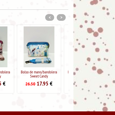
<
>
o/bandolera
Bolso de mano/bandolera
Bolso de mano/bandolera
Candy
Sweet Candy
Sweet Candy
7.95
€
17.95
€
19.95
€
26.50
29.95