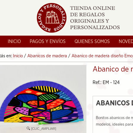
INICIO
PAGOS Y ENVÍOS
QUIENES SOMOS
NOVE
tás en:
Inicio
/
Abanicos de madera
/
Abanico de madera diseño Emoj
Abanico de 
Ref.: EM - 124
ABANICOS 
Bonitos abanicos de m
modelos, ideales para
[CLIC_AMPLIAR]