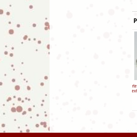
P
Cartera Billetera con tarjetero
extraible Sweet & Candy
16.95
€