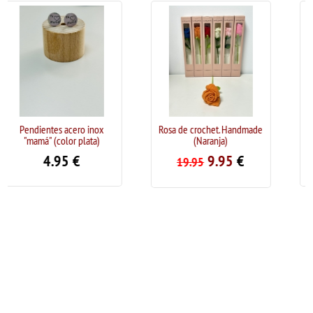
acero inox
Rosa de crochet. Handmade
Pendientes acero i
lor plata)
(Naranja)
Kahlo" (color 
5
€
9.95
€
9.95
€
19.95