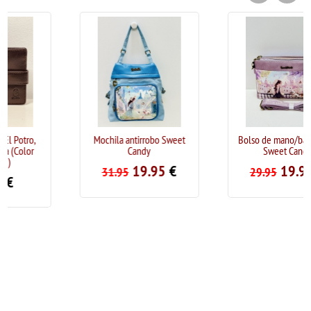
Mochila antirrobo Sweet
Bolso de mano/bandolera
Candy
Sweet Candy
19.95
€
19.95
€
31.95
29.95