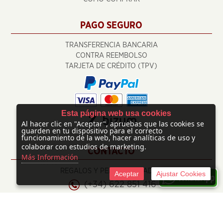
PAGO SEGURO
TRANSFERENCIA BANCARIA
CONTRA REEMBOLSO
TARJETA DE CRÉDITO (TPV)
Esta página web usa cookies
Al hacer clic en "Aceptar", apruebas que las cookies se
guarden en tu dispositivo para el correcto
funcionamiento de la web, hacer analíticas de uso y
colaborar con estudios de marketing.
CONTACTO
Más Información
REGALOS Y PERSONALIZADOS
Aceptar
Ajustar Cookies
(+34) 622 851 416
info@regalosypersonalizados.com