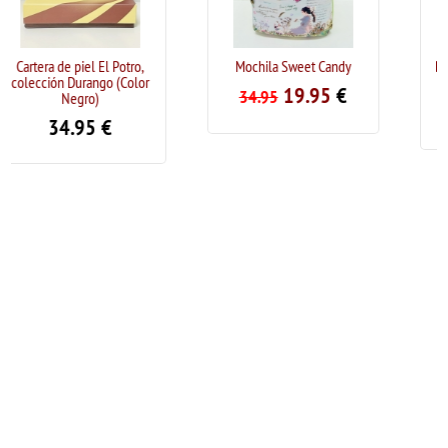
l Potro,
Mochila Sweet Candy
Bolso de mano/bando
o (Color
Sweet Candy
19.95
€
34.95
19.95
29.95
€