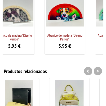
"Diseño
Abanico de madera "Diseño
Abanico de madera "Dis
Perros"
Perros"
5.95
€
5.95
€
<
>
Productos relacionados