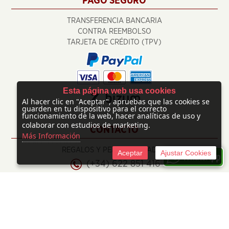
PAGO SEGURO
TRANSFERENCIA BANCARIA
CONTRA REEMBOLSO
TARJETA DE CRÉDITO (TPV)
Esta página web usa cookies
Al hacer clic en "Aceptar", apruebas que las cookies se
guarden en tu dispositivo para el correcto
funcionamiento de la web, hacer analíticas de uso y
colaborar con estudios de marketing.
CONTACTO
Más Información
REGALOS Y PERSONALIZADOS
Aceptar
Ajustar Cookies
(+34) 622 851 416
info@regalosypersonalizados.com