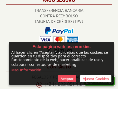
PAGO SEGURO
TRANSFERENCIA BANCARIA
CONTRA REEMBOLSO
TARJETA DE CRÉDITO (TPV)
Esta página web usa cookies
Al hacer clic en "Aceptar", apruebas que las cookies se
guarden en tu dispositivo para el correcto
funcionamiento de la web, hacer analíticas de uso y
colaborar con estudios de marketing.
CONTACTO
Más Información
REGALOS Y PERSONALIZADOS
Aceptar
Ajustar Cookies
(+34) 622 851 416
info@regalosypersonalizados.com