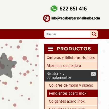
Carteras y Billeteras Hombre
Abanicos de madera
Bisutería y
complementos
Collares de moda y diseño
Pendientes acero inox
Colgantes acero inox